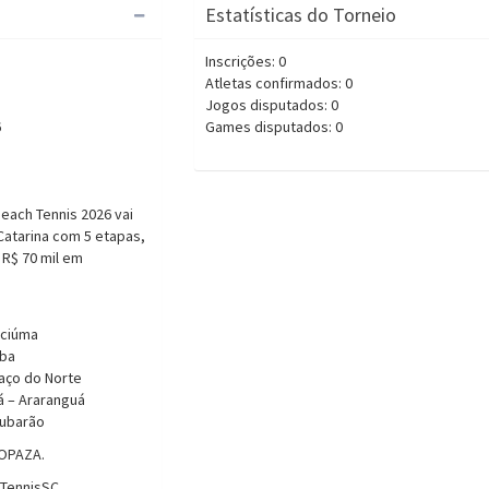
Estatísticas do Torneio
Inscrições: 0
Atletas confirmados: 0
Jogos disputados: 0
6
Games disputados: 0
Beach Tennis 2026 vai
Catarina com 5 etapas,
 R$ 70 mil em
iciúma
uba
raço do Norte
á – Araranguá
Tubarão
COPAZA.
hTennisSC