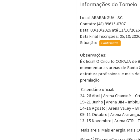
Informações do Torneio
Local: ARARANGUA - SC
Contato: (48) 99615-0707
Data: 09/10/2026 até 11/10/2026
Data Final Inscrições: 05/10/202
Situação:
Confirmado
Observações:
É oficial! O Circuito COPAZA de 
movimentar as areias de Santa 
estrutura profissional e mais de
premiação.
Calendário oficial:
24–26 Abril | Arena Chaminé – Cr
19–21 Junho | Arena JIM – Imbit
14–16 Agosto | Arena Valley – B
09–11 Outubro | Arena Ararangu
13–15 Novembro | Arena GTR – 
Mais areia. Mais energia. Mais 
#VemAí #CircuitoCopaza #Beac