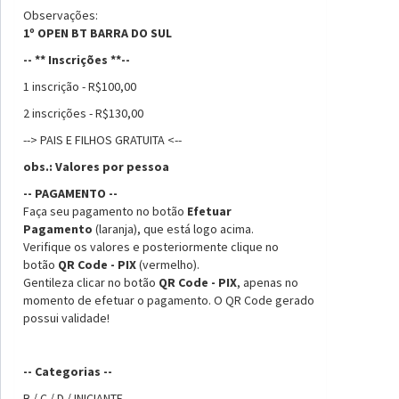
Observações:
1º OPEN BT BARRA DO SUL
-- ** Inscrições **--
1 inscrição - R$100,00
2 inscrições - R$130,00
--> PAIS E FILHOS GRATUITA <--
obs.: Valores por pessoa
-- PAGAMENTO --
Faça seu pagamento no botão
Efetuar
Pagamento
(laranja), que está logo acima.
Verifique os valores e posteriormente clique no
botão
QR Code - PIX
(vermelho).
Gentileza clicar no botão
QR Code - PIX
, apenas no
momento de efetuar o pagamento. O QR Code gerado
possui validade!
-- Categorias --
B / C / D / INICIANTE