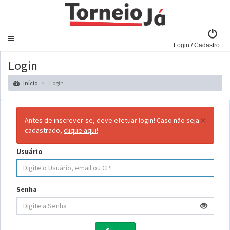
Navegar
Login / Cadastro
Login
Início
Login
×
Antes de inscrever-se, deve efetuar login! Caso não seja
cadastrado,
clique aqui!
Usuário
Senha